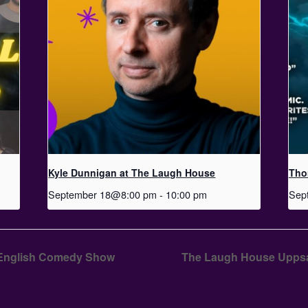
Kyle Dunnigan at The Laugh House
Tho
September 18@8:00 pm
-
10:00 pm
Sep
English Comedy Show
The Laugh House Uppsa