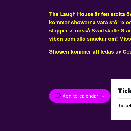
The Laugh House är fett stolta 
kommer showerna vara större och
släpper vi också Svartskalle Sta
viben som alla snackar om! Mis
Showen kommer att ledas av Ceci
Tic
Add to calendar
Ticket