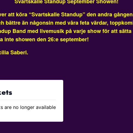
Svartskalle Standup September Showen!
över att köra “Svartskalle Standup” den andra gånge
 bättre än någonsin med våra feta värdar, toppkomi
ndup Band med livemusik på varje show för att sätta 
sa inte showen den 26:e september!
lia Saberi.
kets
s are no longer available