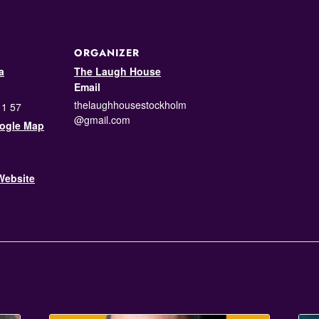
ORGANIZER
a
The Laugh House
Email
thelaughhousestockholm
11 57
@gmail.com
ogle Map
Website