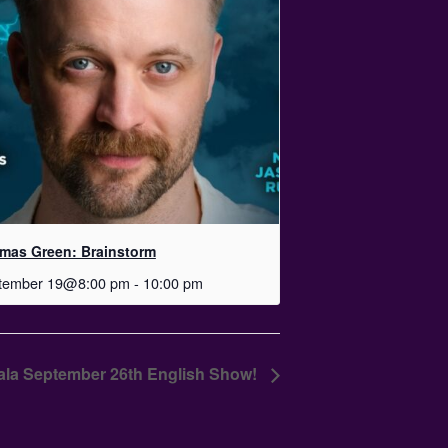
mas Green: Brainstorm
tember 19@8:00 pm
-
10:00 pm
la September 26th English Show!