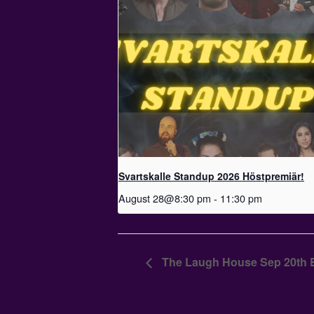
Svartskalle Standup 2026 Höstpremiär!
August 28@8:30 pm
-
11:30 pm
The Laugh House Sep 20th 