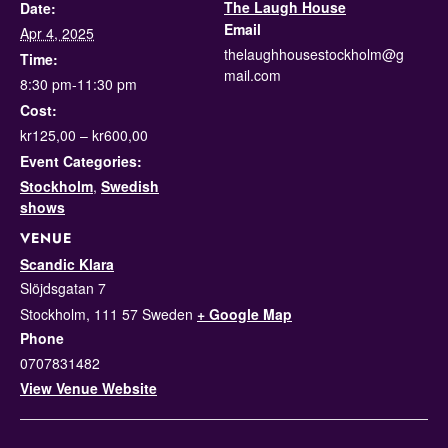
The Laugh House
Date:
Email
Apr 4, 2025
thelaughhousestockholm@g
Time:
mail.com
8:30 pm-11:30 pm
Cost:
kr125,00 – kr600,00
Event Categories:
Stockholm
,
Swedish
shows
VENUE
Scandic Klara
Slöjdsgatan 7
Stockholm
,
111 57
Sweden
+ Google Map
Phone
0707831482
View Venue Website