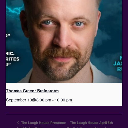
Thomas Green: Brainstorm
September 19@8:00 pm
-
10:00 pm
The Laugh House Presents:
The Laugh House April 5th