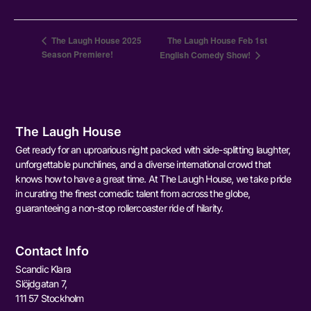
The Laugh House 2025
The Laugh House Feb 1st
Season Premiere!
English Comedy Show!
The Laugh House
Get ready for an uproarious night packed with side-splitting laughter,
unforgettable punchlines, and a diverse international crowd that
knows how to have a great time. At The Laugh House, we take pride
in curating the finest comedic talent from across the globe,
guaranteeing a non-stop rollercoaster ride of hilarity.
Contact Info
Scandic Klara
Slöjdgatan 7,
111 57 Stockholm