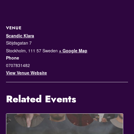
VENUE
Scandic Klara
Slöjdsgatan 7
Stockholm
,
111 57
Sweden
+ Google Map
Phone
0707831482
View Venue Website
Related Events