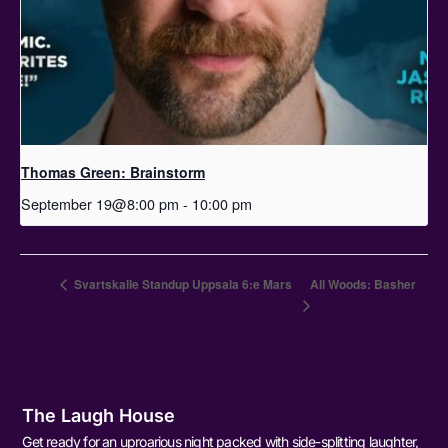
Thomas Green: Brainstorm
September 19@8:00 pm
-
10:00 pm
Svartskalle Standup Uppsala 6:e Mars
Ali Woods: Basher
The Laugh House
Get ready for an uproarious night packed with side-splitting laughter,