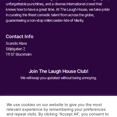
unforgettable punchlines, and a diverse international crowd that
knows how to have a great time. At The Laugh House, we take pride
in curating the finest comedic talent from across the globe,
guaranteeing a non-stop rollercoaster ride of hilarity.
Contact Info
Scandic Klara
Slöjdgatan 7,
111 57 Stockholm
Join The Laugh House Club!
We will keep you updated without being annoying.
We use cookies on our website to give you the most
relevant experience by remembering your preferences
and repeat visits. By clicking “Accept All”, you consent to