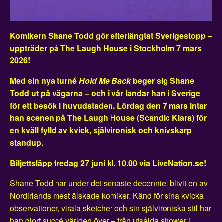
Komikern Shane Todd gör efterlängtat Sverigestopp –
uppträder på The Laugh House i Stockholm 7 mars
2026!
Med sin nya turné
Hold Me Back
beger sig Shane
Todd ut på vägarna – och i vår landar han i Sverige
för ett besök i huvudstaden. Lördag den 7 mars intar
han scenen på The Laugh House (Scandic Klara) för
en kväll fylld av kvick, självironisk och knivskarp
standup.
Biljettsläpp fredag 27 juni kl. 10.00 via LiveNation.se!
Shane Todd har under det senaste decenniet blivit en av
Nordirlands mest älskade komiker. Känd för sina kvicka
observationer, virala sketcher och sin självironiska stil har
han gjort succé världen över – från utsålda shower i